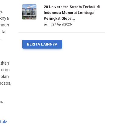
20 Universitas Swasta Terbaik di
a,
Indonesia Menurut Lembaga
eknya
Peringkat Global…
unaan
Senin, 27 April 2026
ntal
n
BERITA LAINNYA
atkan
turan
kolah
edsos,
n.
tuk-