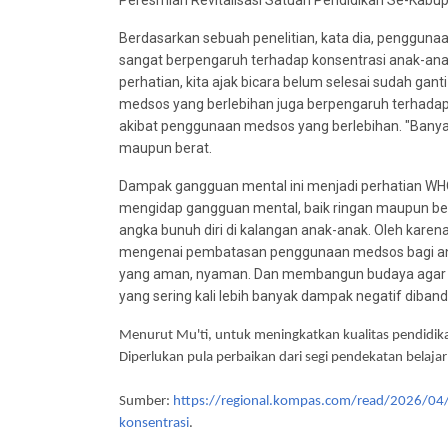
Peresmian Revitalisasi Satuan Pendidikan Se-Kab
Berdasarkan sebuah penelitian, kata dia, pengguna
sangat berpengaruh terhadap konsentrasi anak-an
perhatian, kita ajak bicara belum selesai sudah gant
medsos yang berlebihan juga berpengaruh terhadap
akibat penggunaan medsos yang berlebihan. "Banya
maupun berat.
Dampak gangguan mental ini menjadi perhatian WHO,
mengidap gangguan mental, baik ringan maupun ber
angka bunuh diri di kalangan anak-anak. Oleh karen
mengenai pembatasan penggunaan medsos bagi ana
yang aman, nyaman. Dan membangun budaya agar an
yang sering kali lebih banyak dampak negatif dibandin
Menurut Mu'ti, untuk meningkatkan kualitas pendidik
Diperlukan pula perbaikan dari segi pendekatan belaja
Sumber:
https://regional.kompas.com/read/2026/04
konsentrasi
.