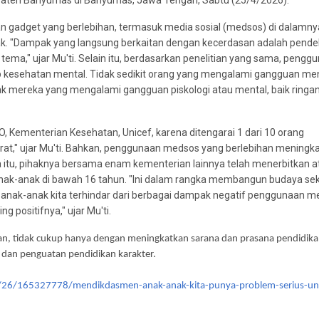
upaten Banyumas di Banyumas, Jawa Tengah, Sabtu (25/4/2026).
an gadget yang berlebihan, termasuk media sosial (medsos) di dalamny
ak. "Dampak yang langsung berkaitan dengan kecerdasan adalah pend
i tema," ujar Mu'ti. Selain itu, berdasarkan penelitian yang sama, pengg
 kesehatan mental. Tidak sedikit orang yang mengalami gangguan me
k mereka yang mengalami gangguan piskologi atau mental, baik ringa
 Kementerian Kesehatan, Unicef, karena ditengarai 1 dari 10 orang
at," ujar Mu'ti. Bahkan, penggunaan medsos yang berlebihan meningk
a itu, pihaknya bersama enam kementerian lainnya telah menerbitkan a
k-anak di bawah 16 tahun. "Ini dalam rangka membangun budaya se
ak-anak kita terhindar dari berbagai dampak negatif penggunaan m
g positifnya," ujar Mu'ti.
an, tidak cukup hanya dengan meningkatkan sarana dan prasana pendidika
r dan penguatan pendidikan karakter.
/26/165327778/mendikdasmen-anak-anak-kita-punya-problem-serius-un