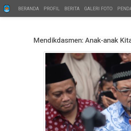
BERANDA
PROFIL
BERITA
GALERI FOTO
PEND
Mendikdasmen: Anak-anak Kita