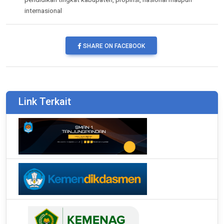
internasional
SHARE ON FACEBOOK
Link Terkait